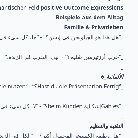
antischen Feld
positive Outcome Expressions
Beispiele aus dem Alltag
Familie & Privatleben
_“هل هذا هو الجيلونجن في إيسن؟” - “جا، كل شيء في ا
_
_“حرب أرزتيرمين شليم؟” - “نيي، الحرب في الزبدة.”
_
الألمانية_6
_“Hast du die Präsentation Fertig؟” - “Alles in Butter, du kannst sie nutzen.”
_
_“Gab esإشكالية beim Kunden؟” - “لا، كل شيء في الزبدة.”
_
التقنية والتنظيم
_“هل وظيفة الكمبيوتر المحمول أكبر؟” - “الكل في الزبدة