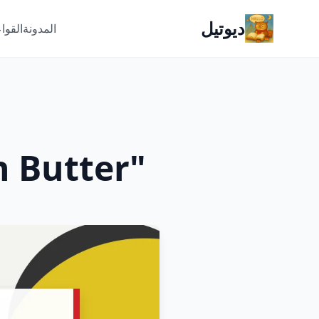
ديوتيل
المدونة
القوا
"Alles In Butter": تعبيرات النتائج الإيجابية