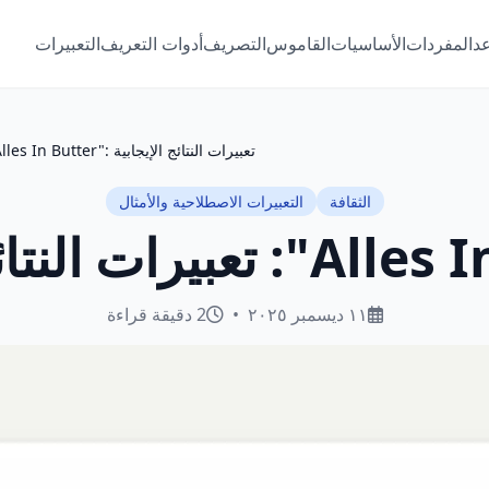
عد
المفردات
الأساسيات
القاموس
التصريف
أدوات التعريف
التعبيرات
"Alles In Butter": تعبيرات النتائج الإيجابية
الثقافة
التعبيرات الاصطلاحية والأمثال
١١ ديسمبر ٢٠٢٥
•
2 دقيقة قراءة