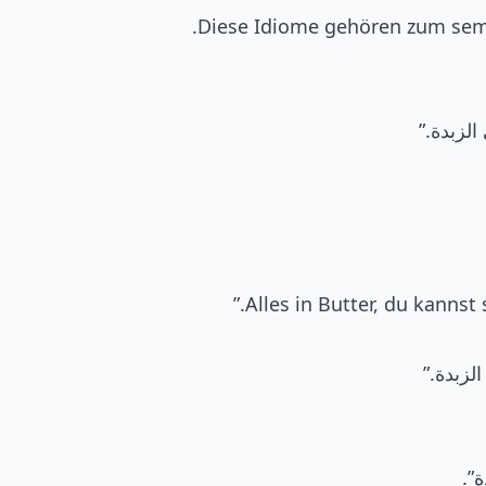
.
Diese Idiome gehören zum sem
لزبدة.”
”.