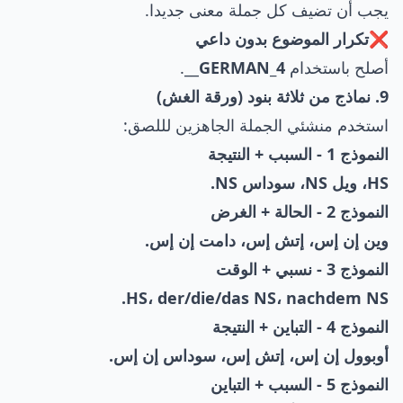
يجب أن تضيف كل جملة معنى جديدا.
❌تكرار الموضوع بدون داعي
أصلح باستخدام
GERMAN_4
__.
9. نماذج من ثلاثة بنود (ورقة الغش)
استخدم منشئي الجملة الجاهزين لللصق:
النموذج 1 - السبب + النتيجة
HS، ويل NS، سوداس NS.
النموذج 2 - الحالة + الغرض
وين إن إس، إتش إس، دامت إن إس.
النموذج 3 - نسبي + الوقت
HS، der/die/das NS، nachdem NS.
النموذج 4 - التباين + النتيجة
أوبوول إن إس، إتش إس، سوداس إن إس.
النموذج 5 - السبب + التباين