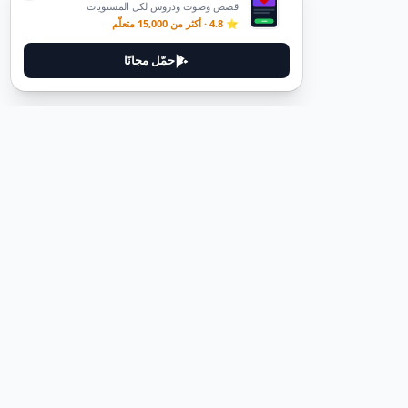
قصص وصوت ودروس لكل المستويات
⭐ 4.8 · أكثر من 15,000 متعلّم
حمّل مجانًا
ديوتيل
ديوتيل هي منصة لتعلم اللغة الألمانية مصممة لمساعدتك على إتقان اللغة
من خلال قصص غامرة وأدلة عملية.