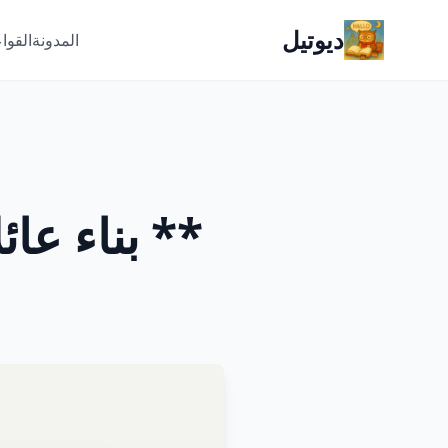
ديوتيل
المدونة
القوا
** بناء عائ