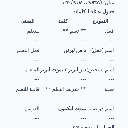
مثال:
Ich lerne Deutsch.
جدول عائلة الكلمات
النموذج
كلمة
المعنى
فعل
** تعلم **
للتعلم
---
---
---
اسم (فعل)
داس ليرنن
فعل التعلم
---
---
---
اسم (شخص)
دير ليرنر / يموت ليرنر
المتعلم
---
---
---
صفة
** شريط التعلم **
قابلة للتعلم
---
---
---
اسم ذو صلة
يموت ليكتيون
الدرس
---
---
---
الجمل النموذجية A2