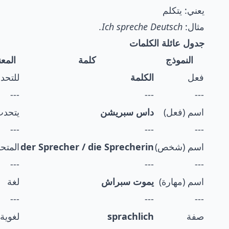
يعني: يتكلم
مثال:
Ich spreche Deutsch.
جدول عائلة الكلمات
النموذج
كلمة
المع
فعل
الكلمة
للتحد
---
---
---
اسم (فعل)
داس سبريشن
يتحد
---
---
---
اسم (شخص)
der Sprecher / die Sprecherin
المتح
---
---
---
اسم (مهارة)
يموت سبراش
لغة
---
---
---
صفة
sprachlich
لغوية