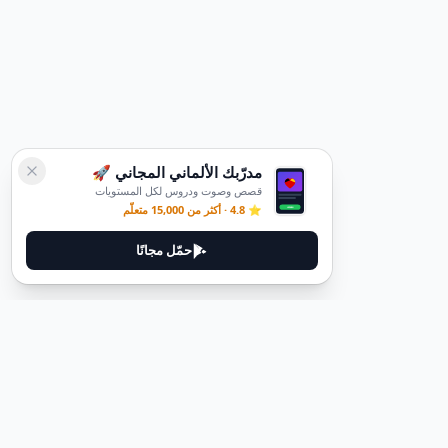
مدرّبك الألماني المجاني 🚀
قصص وصوت ودروس لكل المستويات
⭐ 4.8 · أكثر من 15,000 متعلّم
حمّل مجانًا