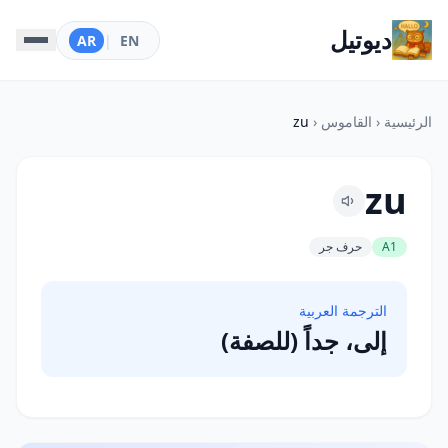
ديوتيل
AR
|
EN
الرئيسية
‹
القاموس
‹
zu
zu
A1
حرف جر
الترجمة العربية
إلى، جداً (للصفة)