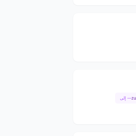
z
— إلى