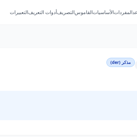
عد
المفردات
الأساسيات
القاموس
التصريف
أدوات التعريف
التعبيرات
مذكر (der)