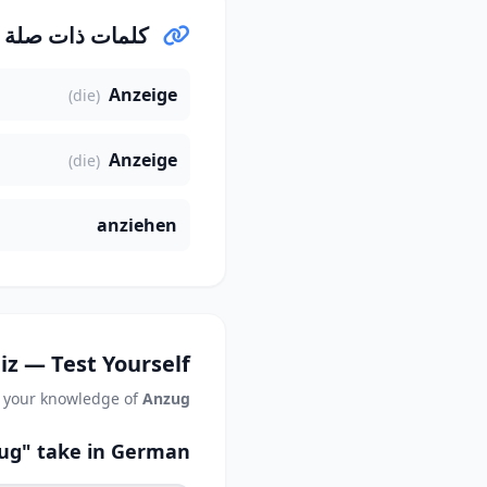
كلمات ذات صلة
Anzeige
(die)
Anzeige
(die)
anziehen
iz — Test Yourself
t your knowledge of
Anzug
ug" take in German?