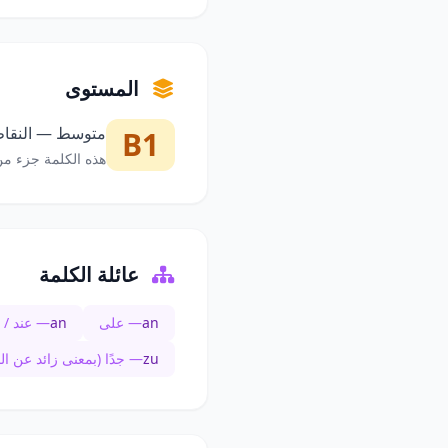
المستوى
متوسط — النقاط 
B1
هذه الكلمة جزء من
عائلة الكلمة
an
— على
an
— عند / 
zu
— جدًا (بمعنى زائد عن ال