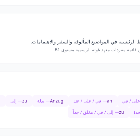
الرئيسية في المواضيع المألوفة والسفر والاهتمامات.
 قائمة مفردات معهد غوته الرسمية مستوى B1.
على / في
an
— في / على / عند
Anzug
— بدلة
zu
— إلى
u
حد)
zu
— إلى / في / مغلق / جداً