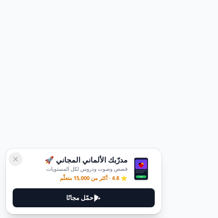
مدرّبك الألماني المجاني 🚀
قصص وصوت ودروس لكل المستويات
⭐ 4.8 · أكثر من 15,000 متعلّم
حمّل مجانًا