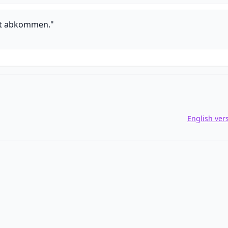
ht abkommen."
English ver