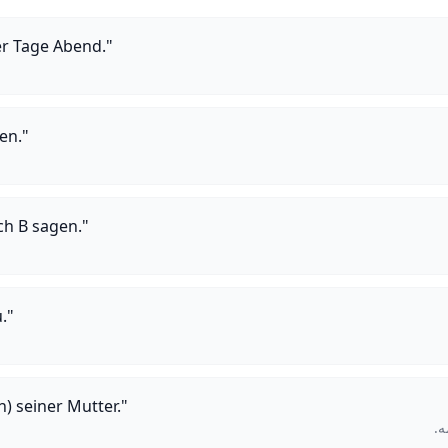
ler Tage Abend."
ren."
ch B sagen."
."
n) seiner Mutter."
ه.