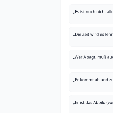
„Es ist noch nicht al
„Die Zeit wird es leh
„Wer A sagt, muß au
„Er kommt ab und zu
„Er ist das Abbild (vo