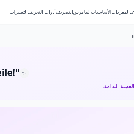
عد
المفردات
الأساسيات
القاموس
التصريف
أدوات التعريف
التعبيرات
E
ile!"
لعجلة الندامة.