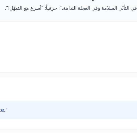
ي التأنّي السلامة وفي العجلة الندامة.". حرفياً: "أسرع مع التمهّل!".
e."