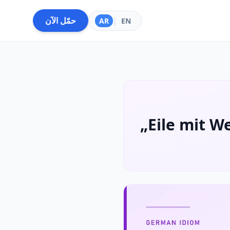
حمّل الآن
AR
|
EN
„Eile mit We