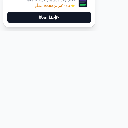
قصص وصوت ودروس لكل المستويات
⭐ 4.8 · أكثر من 15,000 متعلّم
حمّل مجانًا
ديوتيل
ديوتيل هي منصة لتعلم اللغة الألمانية مصممة لمساعدتك على إتقان اللغة
من خلال قصص غامرة وأدلة عملية.