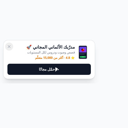
مدرّبك الألماني المجاني 🚀
قصص وصوت ودروس لكل المستويات
⭐ 4.8 · أكثر من 15,000 متعلّم
حمّل مجانًا