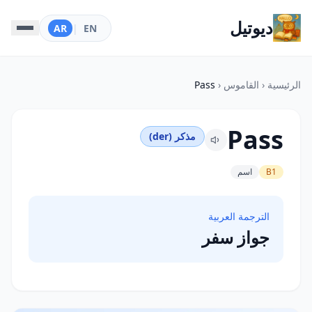
ديوتيل
AR
|
EN
الرئيسية
‹
القاموس
‹
Pass
Pass
مذكر (der)
B1
اسم
الترجمة العربية
جواز سفر