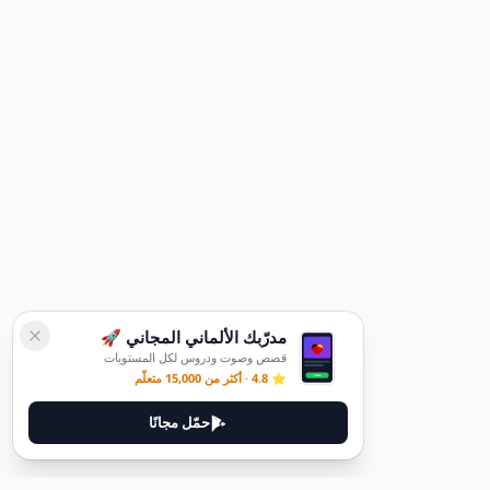
مدرّبك الألماني المجاني 🚀
قصص وصوت ودروس لكل المستويات
⭐ 4.8 · أكثر من 15,000 متعلّم
حمّل مجانًا