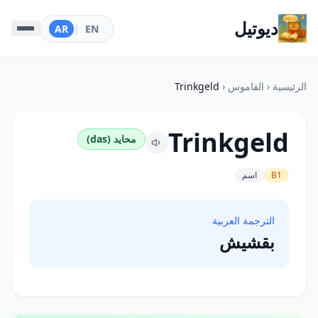
ديوتيل
AR
|
EN
الرئيسية
‹
القاموس
‹
Trinkgeld
Trinkgeld
محايد (das)
B1
اسم
الترجمة العربية
بقشيش