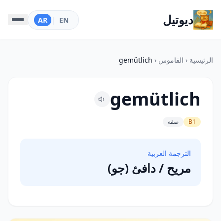
ديوتيل
AR
|
EN
الرئيسية
‹
القاموس
‹
gemütlich
gemütlich
B1
صفة
الترجمة العربية
مريح / دافئ (جو)