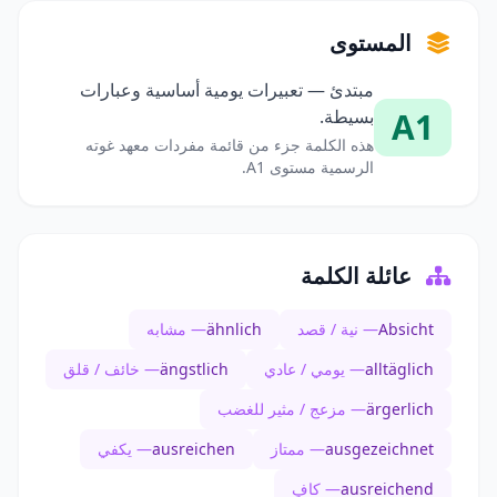
المستوى
مبتدئ — تعبيرات يومية أساسية وعبارات
A1
بسيطة.
هذه الكلمة جزء من قائمة مفردات معهد غوته
الرسمية مستوى A1.
عائلة الكلمة
Absicht
— نية / قصد
ähnlich
— مشابه
alltäglich
— يومي / عادي
ängstlich
— خائف / قلق
ärgerlich
— مزعج / مثير للغضب
ausgezeichnet
— ممتاز
ausreichen
— يكفي
ausreichend
— كافٍ