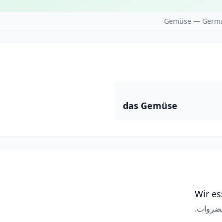
Gemüse — German
das Gemüse
Wir es
خضروات.