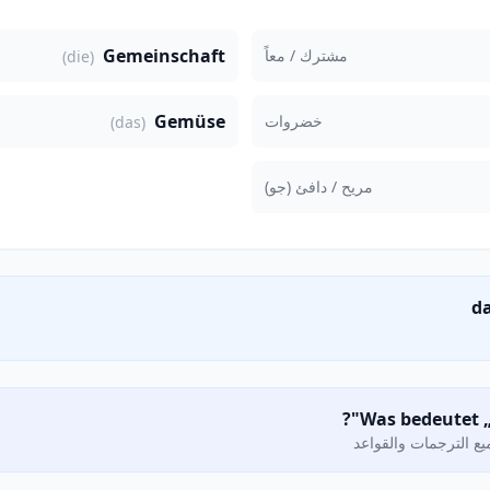
Gemeinschaft
مشترك / معاً
(die)
Gemüse
خضروات
(das)
مريح / دافئ (جو)
ع الترجمات والقواعد