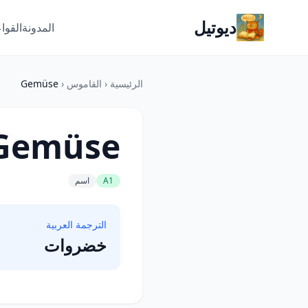
ديوتيل
المدونة
القوا
الرئيسية
‹
القاموس
‹
Gemüse
Gemüse
A1
اسم
الترجمة العربية
خضروات