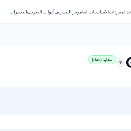
عد
المفردات
الأساسيات
القاموس
التصريف
أدوات التعريف
التعبيرات
محايد (das)