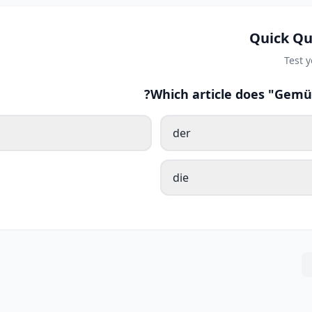
Quick Qu
Test 
Which article does "Gemü
der
die