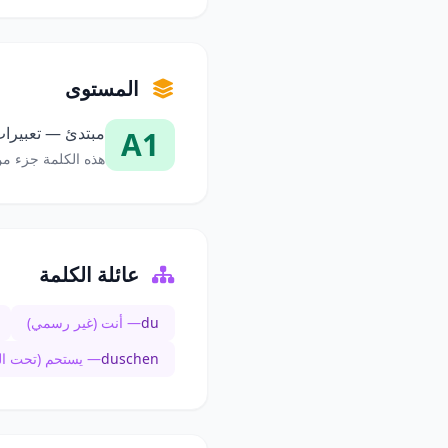
المستوى
مبتدئ — تعبيرات
A1
هذه الكلمة جزء من
عائلة الكلمة
du
— أنت (غير رسمي)
duschen
— يستحم (تحت ا