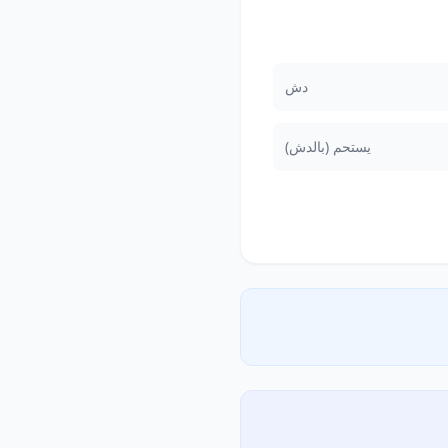
دش
يستحم (بالدش)