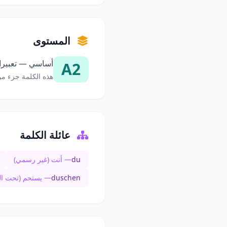
المستوى
أساسي — تعبيرات
A2
هذه الكلمة جزء من
عائلة الكلمة
du
— أنت (غير رسمي)
duschen
— يستحم (تحت ا