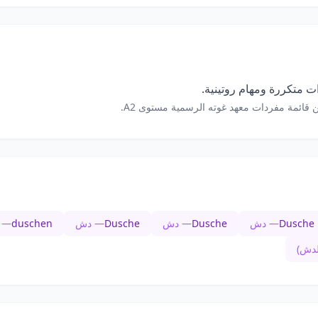
 متكررة ومهام روتينية.
 قائمة مفردات معهد غوته الرسمية مستوى A2.
Dusche
— دش
Dusche
— دش
Dusche
— دش
duschen
— ي
لدش)