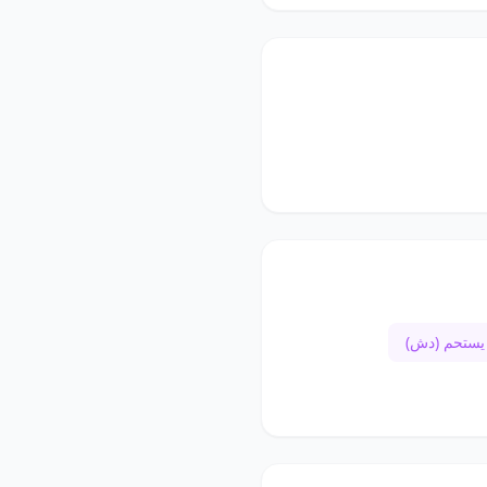
ستحم (دش)