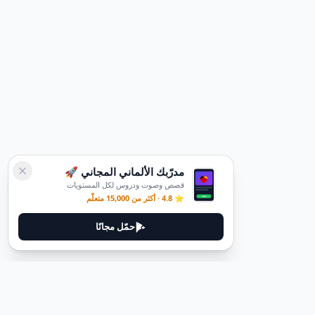
مدرّبك الألماني المجاني 🚀
قصص وصوت ودروس لكل المستويات
⭐ 4.8 · أكثر من 15,000 متعلّم
حمّل مجانًا