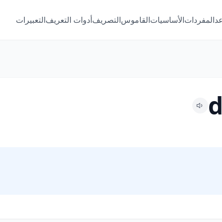
عد
المفردات
الأساسيات
القاموس
التصريف
أدوات التعريف
التعبيرات