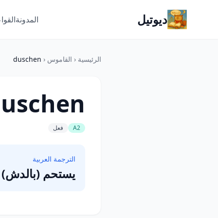
ديوتيل
المدونة
القوا
الرئيسية
‹
القاموس
‹
duschen
duschen
A2
فعل
الترجمة العربية
يستحم (بالدش)