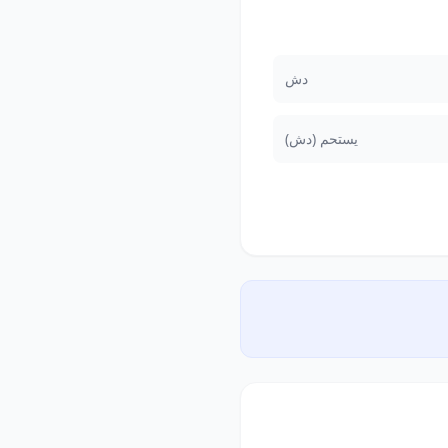
دش
يستحم (دش)