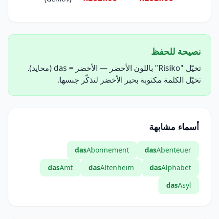
نصيحة للحفظ
تخيّل "Risiko" باللون الأخضر — الأخضر = das (محايد).
تخيّل الكلمة مكتوبة بحبر الأخضر لتذكّر جنسها.
أسماء مشابهة
das
Abonnement
das
Abenteuer
das
Amt
das
Altenheim
das
Alphabet
das
Asyl