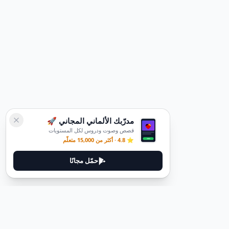
مدرّبك الألماني المجاني 🚀
قصص وصوت ودروس لكل المستويات
⭐ 4.8 · أكثر من 15,000 متعلّم
حمّل مجانًا