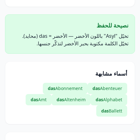
نصيحة للحفظ
تخيّل "Asyl" باللون الأخضر — الأخضر = das (محايد).
تخيّل الكلمة مكتوبة بحبر الأخضر لتذكّر جنسها.
أسماء مشابهة
das
Abonnement
das
Abenteuer
das
Amt
das
Altenheim
das
Alphabet
das
Ballett