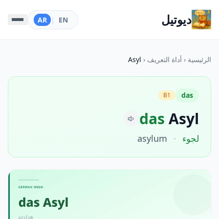
ديوتيل
AR
|
EN
الرئيسية
‹
أداة التعريف
‹
Asyl
das
B1
das
Asyl
لجوء
·
asylum