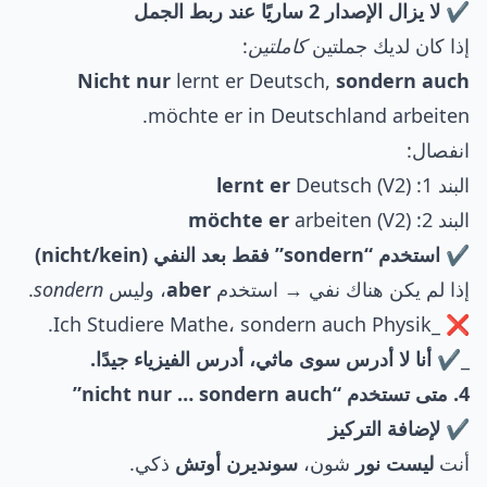
✔ لا يزال الإصدار 2 ساريًا عند ربط الجمل
إذا كان لديك جملتين
كاملتين
:
Nicht nur
lernt er Deutsch,
sondern auch
möchte er in Deutschland arbeiten.
انفصال:
البند 1:
Deutsch (V2)
lernt er
البند 2:
arbeiten (V2)
möchte er
✔ استخدم “sondern” فقط بعد النفي (nicht/kein)
إذا لم يكن هناك نفي → استخدم
aber
، وليس
sondern
.
❌ _Ich Studiere Mathe، sondern auch Physik.
_✔
أنا لا أدرس سوى ماثي، أدرس الفيزياء جيدًا.
4. متى تستخدم “nicht nur … sondern auch”
✔ لإضافة التركيز
أنت
ليست نور
شون،
سونديرن أوتش
ذكي.