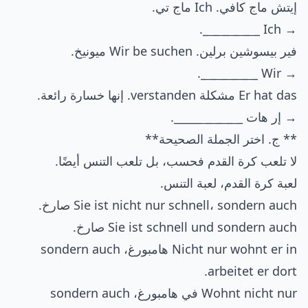
إيتش ماج كافي. Ich ماج تي.
_.
_
_
_
_
_
_
_
_
_
→ Ich _
فير بيسوشين برلين. Wir be suchen ميونيخ.
_.
_
_
_
_
_
_
_
_
_
→ Wir _
Er hat das مشكلة verstanden. إنها خسارة رائعة.
→ إر هات _
_
_
_
_
_
_
_
_____.
** ج. اختر الجملة الصحيحة**
لا تلعب كرة القدم فحسب، بل تلعب التنس أيضًا.
لعبة كرة القدم، لعبة التنس.
Sie ist nicht nur schnell، sondern auch صارخ.
Sie ist schnell und sondern auch صارخ.
Nicht nur wohnt er in هامبورغ، sondern auch
arbeitet er dort.
Wohnt nicht nur في هامبورغ، sondern auch