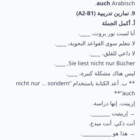
auch
Arabisch.
9. تمارين تدريبية (A2-B1)
أ. أكمل الجملة
أنا لست نور بروت، _
_
__.
لا نتعلم سوى القواعد النحوية، _
_
__.
لا داعي للقلق، _
_
__.
__.
_
Sie liest nicht nur Bücher, _
ليس هناك مشكلة كبيرة، _
_
__.
** ب. أعد الكتابة باستخدام “nicht nur … sondern
auch”**
إربيتت. إنها دراسة.
→ إربيتيت _
_
_
_
_
_
_
_
.
أنت ذكي. أنت مبدع.
→ هذا هو _
_
_
_
_
_
_
_
____.