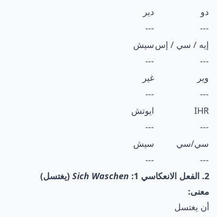
دو
دير
---
---
إيه / سي / إس
سيش
---
---
وير
غير
---
---
IHR
ايوتش
---
---
سي/سي
سيش
---
---
2. الفعل الانعكاسي 1:
Sich Waschen
(يغتسل)
معنى:
أن يغتسل