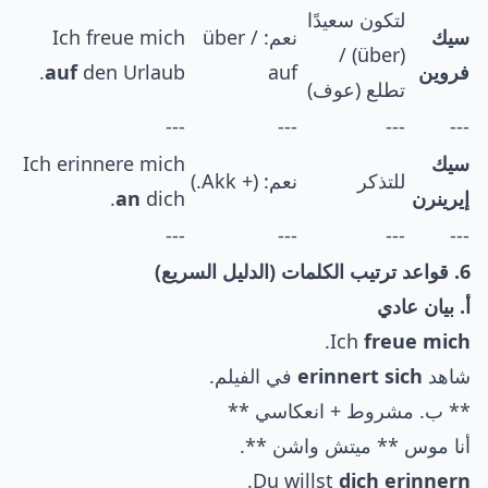
لتكون سعيدًا
سيك
نعم: über /
Ich freue mich
(über) /
فروين
auf
den Urlaub.
auf
تطلع (عوف)
---
---
---
---
سيك
Ich erinnere mich
للتذكر
نعم: (+ Akk.)
إيرينرن
dich.
an
---
---
---
---
6. قواعد ترتيب الكلمات (الدليل السريع)
أ. بيان عادي
.
Ich
freue mich
شاهد
erinnert sich
في الفيلم.
** ب. مشروط + انعكاسي **
أنا موس ** ميتش واشن **.
.
Du willst
dich erinnern