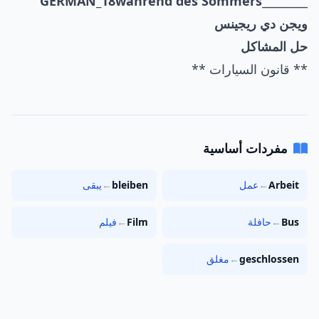
GERMAN_18
während des Sommers
________
ويجن دي ريجينس
حل المشاكل
** قانون السيارات **
مفردات أساسية
Arbeit
←
عمل
bleiben
←
يبقى
Bus
←
حافلة
Film
←
فيلم
geschlossen
←
مغلق