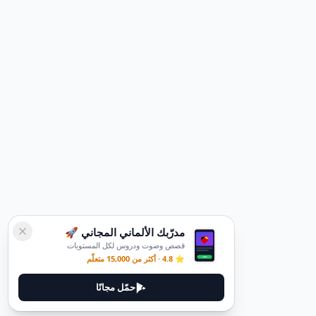
مدرّبك الألماني المجاني 🚀
قصص وصوت ودروس لكل المستويات
⭐ 4.8 · أكثر من 15,000 متعلّم
حمّل مجانًا