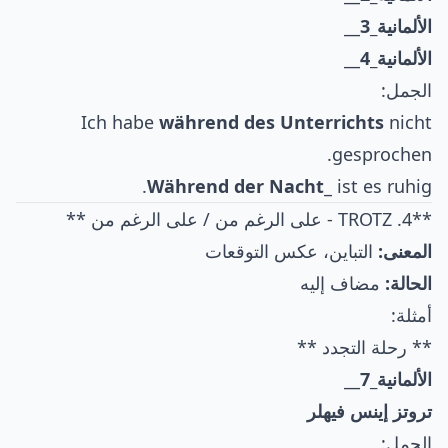
الألمانية_3
__
الألمانية_4
__
الجمل:
Ich habe
während des Unterrichts
nicht
gesprochen.
Während der Nacht
_ ist es ruhig.
**4. TROTZ - على الرغم من / على الرغم من **
المعنى:
التباين، عكس التوقعات
الحالة:
مضاف إليه
أمثلة:
** رحلة التجدد **
الألمانية_7
__
تروتز إينس فيهلر
الجمل: