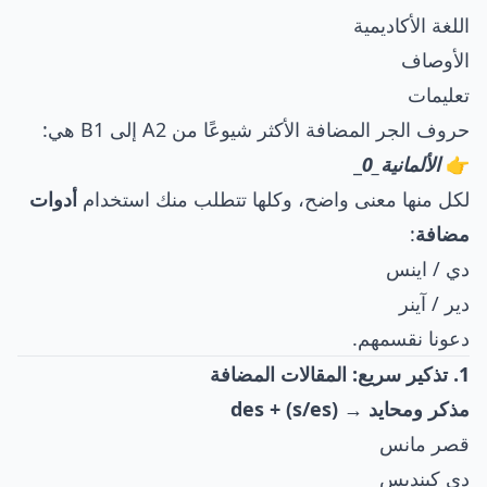
اللغة الأكاديمية
الأوصاف
تعليمات
حروف الجر المضافة الأكثر شيوعًا من A2 إلى B1 هي:
👉
الألمانية_0
_
لكل منها معنى واضح، وكلها تتطلب منك استخدام
أدوات
مضافة
:
دي / اينس
دير / آينر
دعونا نقسمهم.
1. تذكير سريع: المقالات المضافة
مذكر ومحايد → des + (s/es)
قصر مانس
دي كينديس