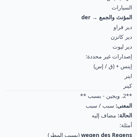
السيارات
المؤنث والجمع → der
دير فراو
دير كاتزن
دير ليوت
إصدارات غير محددة:
إينس + (ق / إس)
اينر
كينر
**2. ويجين - بسبب **
المعنى:
سبب / سبب
الحالة:
مضاف إليه
أمثلة:
wegen des Regens
(بسبب المطر)