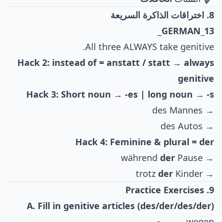
8. اختراقات الذاكرة السريعة
_
GERMAN_13
All three ALWAYS take genitive.
Hack 2: instead of = anstatt / statt → always
genitive
Hack 3: Short noun → -es | long noun → -s
→ des Mannes
→ des Autos
Hack 4: Feminine & plural = der
der
Pause
→ während
der
Kinder
→ trotz
9. Practice Exercises
A. Fill in genitive articles (des/der/des/der)
wegen ___ ريجين__