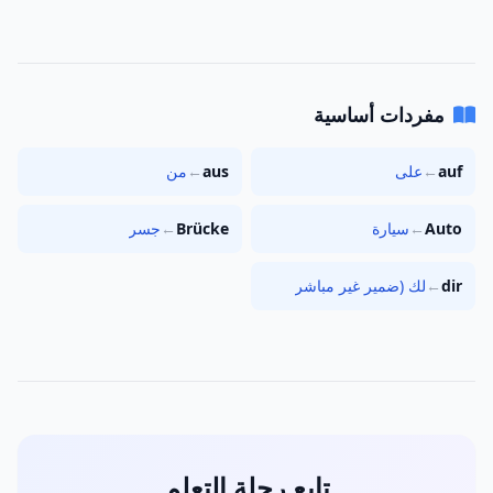
مفردات أساسية
auf
←
على
aus
←
من
Auto
←
سيارة
Brücke
←
جسر
dir
←
لك (ضمير غير مباشر
تابع رحلة التعلم