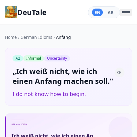
DeuTale
EN
|
AR
Home
›
German Idioms
›
Anfang
A2
Informal
Uncertainty
„Ich weiß nicht, wie ich
einen Anfang machen soll."
I do not know how to begin.