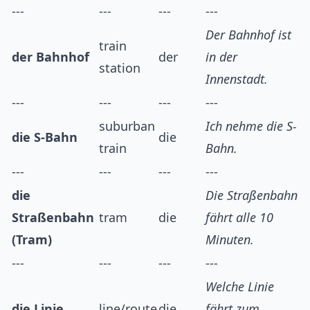
---
---
---
---
Der Bahnhof ist
train
der Bahnhof
der
in der
station
Innenstadt.
---
---
---
---
suburban
Ich nehme die S-
die S-Bahn
die
train
Bahn.
---
---
---
---
die
Die Straßenbahn
Straßenbahn
tram
die
fährt alle 10
(Tram)
Minuten.
---
---
---
---
Welche Linie
die Linie
line/route
die
fährt zum