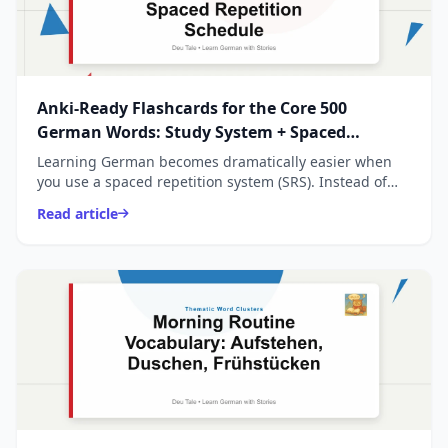
Anki-Ready Flashcards for the Core 500
German Words: Study System + Spaced
Repetition Schedule
Learning German becomes dramatically easier when
you use a spaced repetition system (SRS). Instead of
memorizing long lists, Anki shows you each word _right
Read article
...