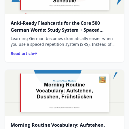
Anki-Ready Flashcards for the Core 500
German Words: Study System + Spaced
Repetition Schedule
Learning German becomes dramatically easier when
you use a spaced repetition system (SRS). Instead of
memorizing long lists, Anki shows you each word _right
Read article
...
Morning Routine Vocabulary: Aufstehen,