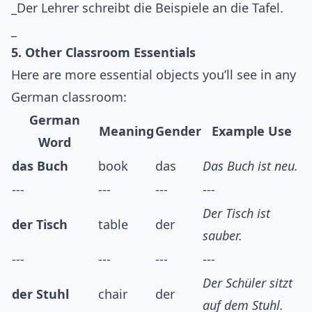
_Der Lehrer schreibt die Beispiele an die Tafel.
_
5. Other Classroom Essentials
Here are more essential objects you’ll see in any
German classroom:
German
Meaning
Gender
Example Use
Word
das Buch
book
das
Das Buch ist neu.
---
---
---
---
Der Tisch ist
der Tisch
table
der
sauber.
---
---
---
---
Der Schüler sitzt
der Stuhl
chair
der
auf dem Stuhl.