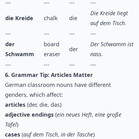
---
---
---
---
Die Kreide liegt
die Kreide
chalk
die
auf dem Tisch.
---
---
---
---
der
board
Der Schwamm ist
der
Schwamm
eraser
nass.
---
---
---
---
6. Grammar Tip: Articles Matter
German classroom nouns have different
genders, which affect:
articles
(der, die, das)
adjective endings
(
ein neues Heft
,
eine große
Tafel
)
cases
(
auf dem Tisch
,
in der Tasche
)