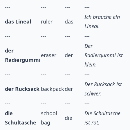
---
---
---
---
Ich brauche ein
das Lineal
ruler
das
Lineal.
---
---
---
---
Der
der
eraser
der
Radiergummi ist
Radiergummi
klein.
---
---
---
---
Der Rucksack ist
der Rucksack
backpack
der
schwer.
---
---
---
---
die
school
Die Schultasche
die
Schultasche
bag
ist rot.