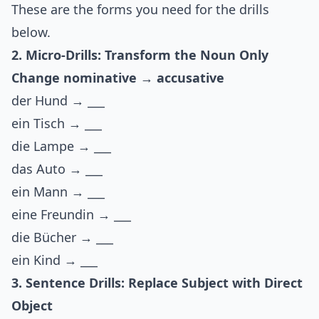
These are the forms you need for the drills
below.
2. Micro-Drills: Transform the Noun Only
Change nominative → accusative
der Hund → ___
ein Tisch → ___
die Lampe → ___
das Auto → ___
ein Mann → ___
eine Freundin → ___
die Bücher → ___
ein Kind → ___
3. Sentence Drills: Replace Subject with Direct
Object