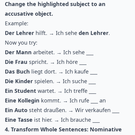
Change the highlighted subject to an
accusative object.
Example:
Der Lehrer
hilft. → Ich sehe
den Lehrer
.
Now you try:
Der Mann
arbeitet. → Ich sehe ___
Die Frau
spricht. → Ich höre ___
Das Buch
liegt dort. → Ich kaufe ___
Die Kinder
spielen. → Ich suche ___
Ein Student
wartet. → Ich treffe ___
Eine Kollegin
kommt. → Ich rufe ___ an
Ein Auto
steht draußen. → Wir verkaufen ___
Eine Tasse
ist hier. → Ich brauche ___
4. Transform Whole Sentences: Nominative