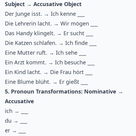
Subject → Accusative Object
Der Junge isst. → Ich kenne ___
Die Lehrerin lacht. → Wir mögen ___
Das Handy klingelt. → Er sucht ___
Die Katzen schlafen. → Ich finde ___
Eine Mutter ruft. → Ich sehe ___
Ein Arzt kommt. → Ich besuche ___
Ein Kind lacht. → Die Frau hört ___
Eine Blume blüht. → Er gießt ___
5. Pronoun Transformations: Nominative →
Accusative
ich → ___
du → ___
er → ___