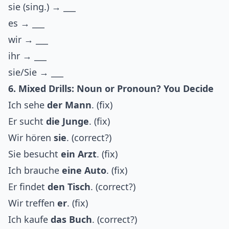
sie (sing.) → ___
es → ___
wir → ___
ihr → ___
sie/Sie → ___
6. Mixed Drills: Noun or Pronoun? You Decide
Ich sehe
der Mann
. (fix)
Er sucht
die Junge
. (fix)
Wir hören
sie
. (correct?)
Sie besucht
ein Arzt
. (fix)
Ich brauche
eine Auto
. (fix)
Er findet
den Tisch
. (correct?)
Wir treffen
er
. (fix)
Ich kaufe
das Buch
. (correct?)