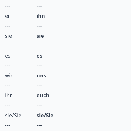
---
---
er
ihn
---
---
sie
sie
---
---
es
es
---
---
wir
uns
---
---
ihr
euch
---
---
sie/Sie
sie/Sie
---
---