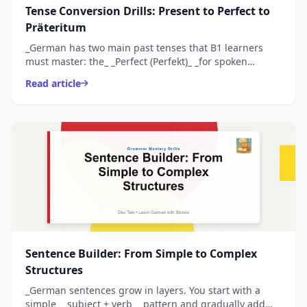
Tense Conversion Drills: Present to Perfect to
Präteritum
_German has two main past tenses that B1 learners
must master: the_ _Perfect (Perfekt)_ _for spoken
German and the_ _Simple Past (Präteritum)_ _for
Read article
writing a...
Sentence Builder: From Simple to Complex
Structures
_German sentences grow in layers. You start with a
simple_ _subject + verb_ _pattern and gradually add