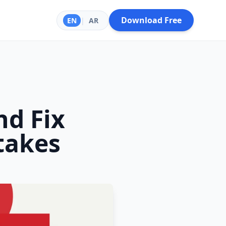
Download Free
EN
|
AR
nd Fix
takes