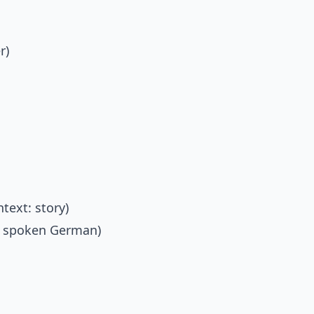
r)
text: story)
r spoken German)