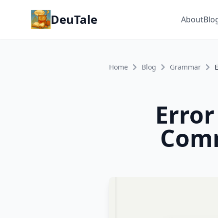
DeuTale
About
Blo
Home
Blog
Grammar
Error
Comm