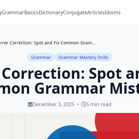
g
Grammar
Basics
Dictionary
Conjugate
Articles
Idioms
Error Correction: Spot and Fix Common Grammar Mistakes
Grammar
Grammar Mastery Drills
 Correction: Spot a
on Grammar Mis
December 3, 2025
•
5 min read