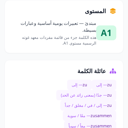
المستوى
مبتدئ — تعبيرات يومية أساسية وعبارات
A1
بسيطة.
هذه الكلمة جزء من قائمة مفردات معهد غوته
الرسمية مستوى A1.
عائلة الكلمة
zu
— إلى
zu
— إلى
zu
— جدًا (بمعنى زائد عن الحد)
zu
— إلى / في / مغلق / جداً
zusammen
— معًا / سوية
zusammen
— معاً / سوياً