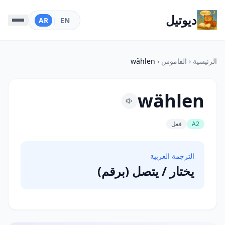
ديوتيل
AR
|
EN
الرئيسية
‹
القاموس
‹
wählen
wählen
A2
فعل
الترجمة العربية
يختار / يتصل (برقم)