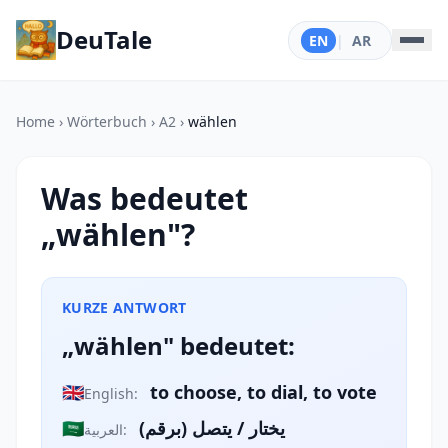
DeuTale
EN
|
AR
Home
›
Wörterbuch
›
A2
›
wählen
Was bedeutet
„wählen"?
KURZE ANTWORT
„wählen" bedeutet:
🇬🇧
to choose, to dial, to vote
English:
🇸🇦
يختار / يتصل (برقم)
العربية: