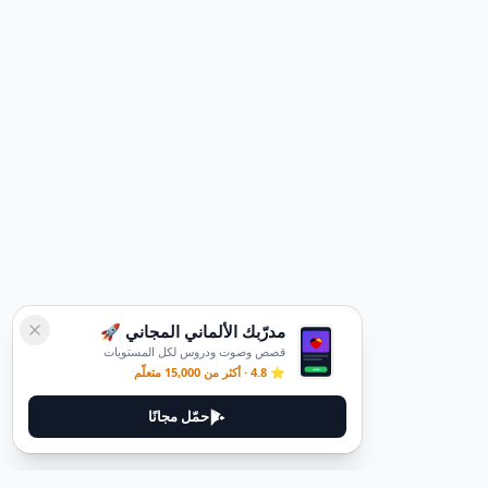
مدرّبك الألماني المجاني 🚀
قصص وصوت ودروس لكل المستويات
⭐ 4.8 · أكثر من 15,000 متعلّم
حمّل مجانًا