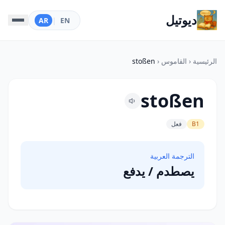
ديوتيل
AR
|
EN
الرئيسية
‹
القاموس
‹
stoßen
stoßen
B1
فعل
الترجمة العربية
يصطدم / يدفع