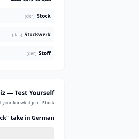
Stock
(der)
Stockwerk
(das)
Stoff
(der)
iz — Test Yourself
t your knowledge of
Stock
ock" take in German?