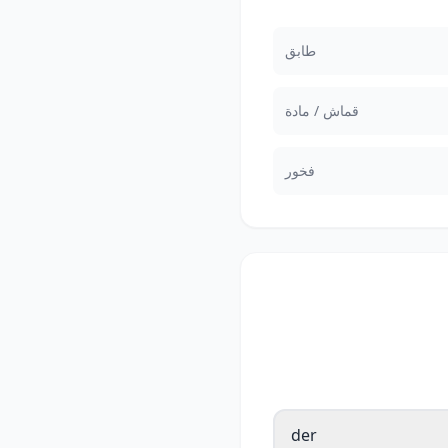
طابق
قماش / مادة
فخور
der