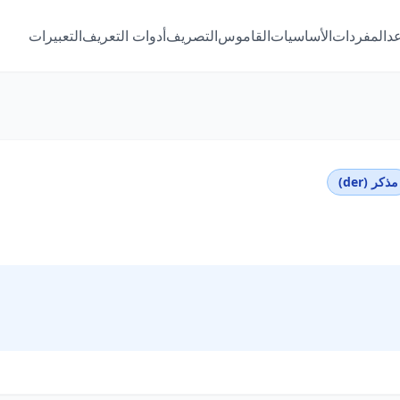
عد
المفردات
الأساسيات
القاموس
التصريف
أدوات التعريف
التعبيرات
مذكر (der)