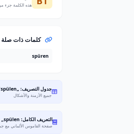
B1
هذه الكلمة جزء من
كلمات ذات صلة
spüren
جدول التصريف: „spülen"
جميع الأزمنة والأشكال
التعريف الكامل: Was bedeutet „spülen"?
صفحة القاموس الألماني مع جمي