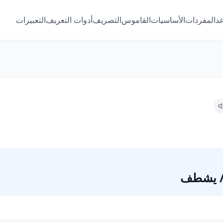
عد
المفردات
الأساسيات
القاموس
التصريف
أدوات التعريف
التعبيرات
/ يشطف