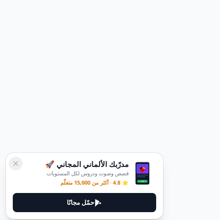
مدرّبك الألماني المجاني 🚀
قصص وصوت ودروس لكل المستويات
⭐ 4.8 · أكثر من 15,000 متعلّم
حمّل مجانًا