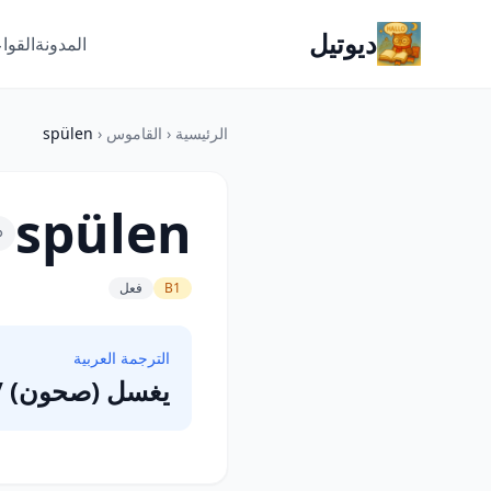
ديوتيل
المدونة
القوا
الرئيسية
‹
القاموس
‹
spülen
spülen
B1
فعل
الترجمة العربية
يغسل (صحون) 