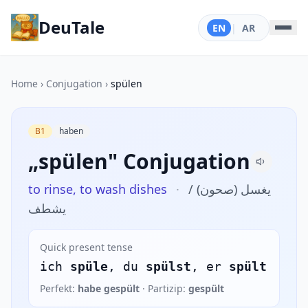
DeuTale
EN
|
AR
Home
›
Conjugation
›
spülen
B1
haben
„spülen" Conjugation
to rinse, to wash dishes
·
يغسل (صحون) /
يشطف
Quick present tense
ich
spüle
, du
spülst
, er
spült
Perfekt:
habe gespült
· Partizip:
gespült