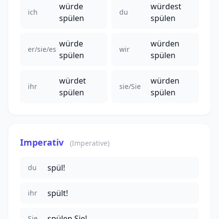
würde
würdest
ich
du
spülen
spülen
würde
würden
er/sie/es
wir
spülen
spülen
würdet
würden
ihr
sie/Sie
spülen
spülen
Imperativ
(Imperative)
spül!
du
spült!
ihr
spülen Sie!
Sie