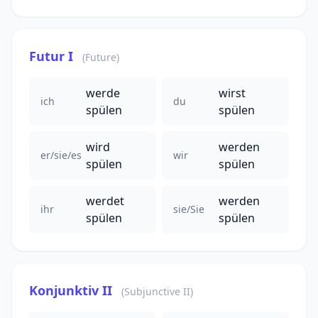
Futur I
(Future)
werde
wirst
ich
du
spülen
spülen
wird
werden
er/sie/es
wir
spülen
spülen
werdet
werden
ihr
sie/Sie
spülen
spülen
Konjunktiv II
(Subjunctive II)