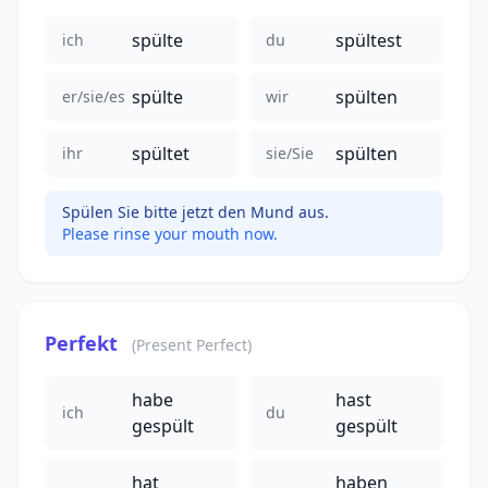
spülte
spültest
ich
du
spülte
spülten
er/sie/es
wir
spültet
spülten
ihr
sie/Sie
Spülen Sie bitte jetzt den Mund aus.
Please rinse your mouth now.
Perfekt
(Present Perfect)
habe
hast
ich
du
gespült
gespült
hat
haben