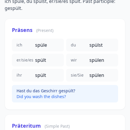
ich spüle, du spülst, er/sie/es spült. Past participle:
gespült.
Präsens
(Present)
spüle
spülst
ich
du
spült
spülen
er/sie/es
wir
spült
spülen
ihr
sie/Sie
Hast du das Geschirr gespült?
Did you wash the dishes?
Präteritum
(Simple Past)