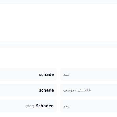
schade
علبة
schade
يا للأسف / مؤسف
Schaden
يضر
(der)