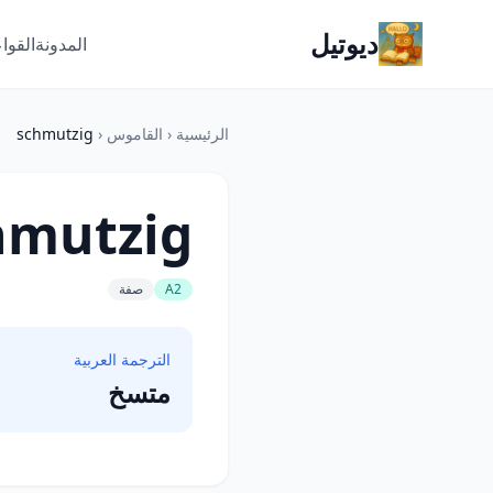
ديوتيل
المدونة
القوا
الرئيسية
‹
القاموس
‹
schmutzig
hmutzig
A2
صفة
الترجمة العربية
متسخ