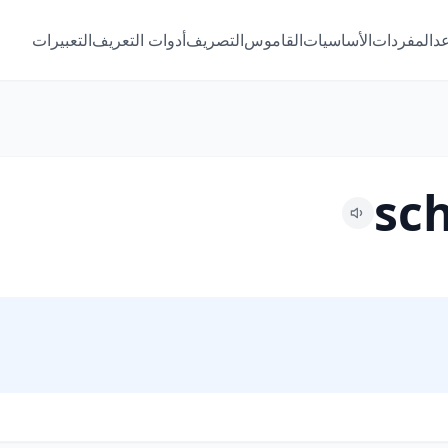
عد
المفردات
الأساسيات
القاموس
التصريف
أدوات التعريف
التعبيرات
sc