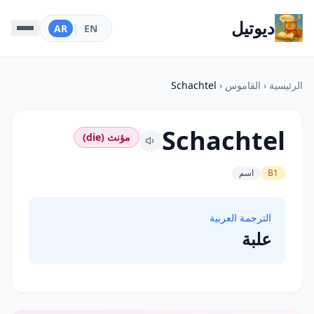
ديوتيل
AR
|
EN
الرئيسية
‹
القاموس
‹
Schachtel
Schachtel
مؤنث (die)
B1
اسم
الترجمة العربية
علبة