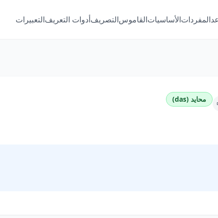
عد
المفردات
الأساسيات
القاموس
التصريف
أدوات التعريف
التعبيرات
محايد (das)