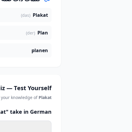
Plakat
(das)
Plan
(der)
planen
iz — Test Yourself
t your knowledge of
Plakat
kat" take in German?