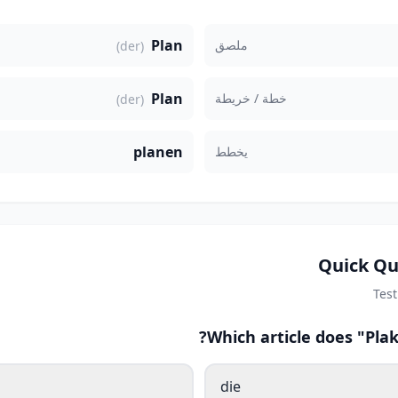
Plan
ملصق
(der)
Plan
خطة / خريطة
(der)
planen
يخطط
Quick Qu
Tes
Which article does "Pla
die