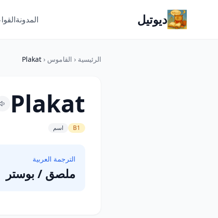
ديوتيل
المدونة
القوا
الرئيسية
‹
القاموس
‹
Plakat
Plakat
B1
اسم
الترجمة العربية
ملصق / بوستر