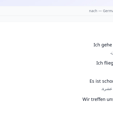
nach — Germa
Ich gehe
.
Ich fli
Es ist scho
ة عشرة.
Wir treffen un