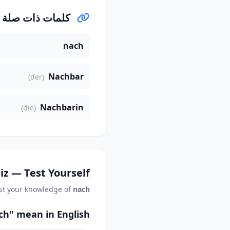
كلمات ذات صلة
nach
Nachbar
(der)
Nachbarin
(die)
iz — Test Yourself
st your knowledge of
nach
h" mean in English?