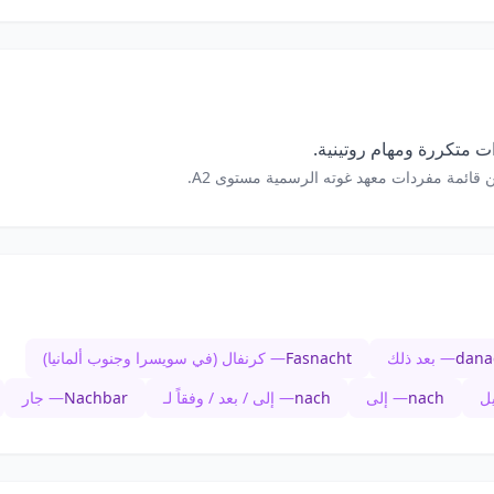
 متكررة ومهام روتينية.
 قائمة مفردات معهد غوته الرسمية مستوى A2.
dana
— بعد ذلك
Fasnacht
— كرنفال (في سويسرا وجنوب ألمانيا)
ل
nach
— إلى
nach
— إلى / بعد / وفقاً لـ
Nachbar
— جار