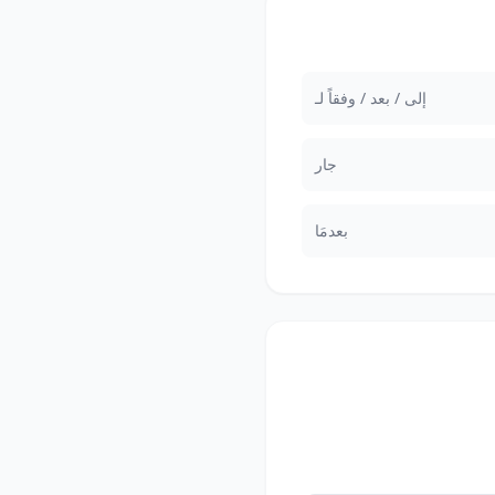
إلى / بعد / وفقاً لـ
جار
بعدمَا