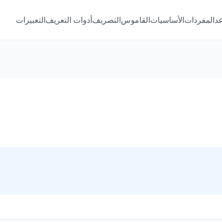
عد
المفردات
الأساسيات
القاموس
التصريف
أدوات التعريف
التعبيرات