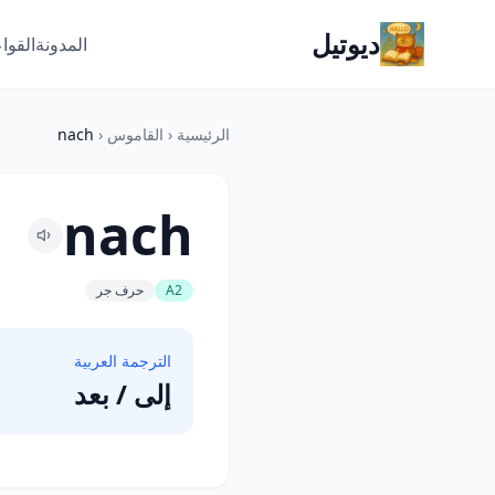
ديوتيل
المدونة
القوا
الرئيسية
‹
القاموس
‹
nach
nach
A2
حرف جر
الترجمة العربية
إلى / بعد