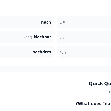
nach
إلى
Nachbar
جار
(der)
nachdem
جارة
Quick Qu
Te
What does "nac