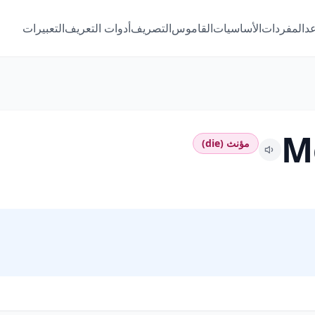
عد
المفردات
الأساسيات
القاموس
التصريف
أدوات التعريف
التعبيرات
M
مؤنث (die)