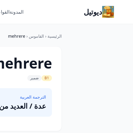
ديوتيل
المدونة
القوا
الرئيسية
‹
القاموس
‹
mehrere
ehrere
B1
ضمير
الترجمة العربية
عدة / العديد من