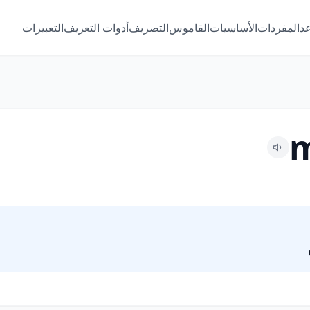
عد
المفردات
الأساسيات
القاموس
التصريف
أدوات التعريف
التعبيرات
m