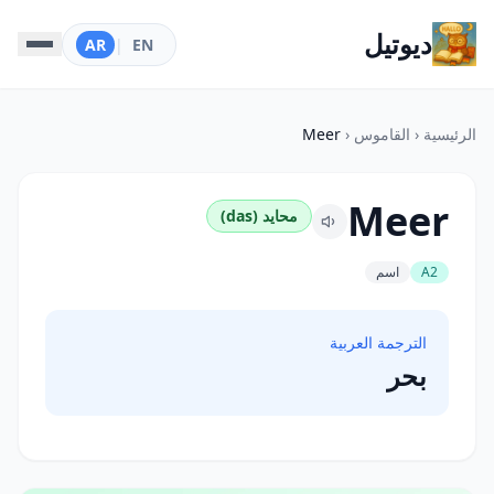
ديوتيل
AR
|
EN
الرئيسية
‹
القاموس
‹
Meer
Meer
محايد (das)
A2
اسم
الترجمة العربية
بحر