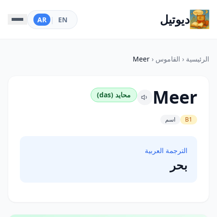
ديوتيل
AR
|
EN
الرئيسية
‹
القاموس
‹
Meer
Meer
محايد (das)
B1
اسم
الترجمة العربية
بحر