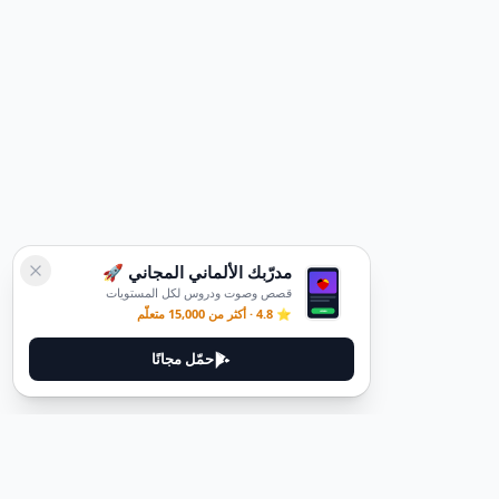
مدرّبك الألماني المجاني 🚀
قصص وصوت ودروس لكل المستويات
⭐ 4.8 · أكثر من 15,000 متعلّم
حمّل مجانًا