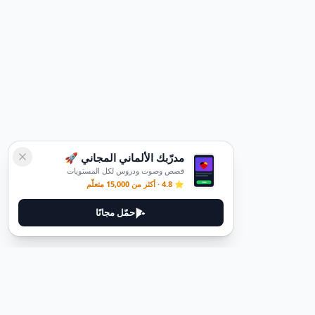
مدرّبك الألماني المجاني 🚀
قصص وصوت ودروس لكل المستويات
⭐ 4.8 · أكثر من 15,000 متعلّم
حمّل مجانًا