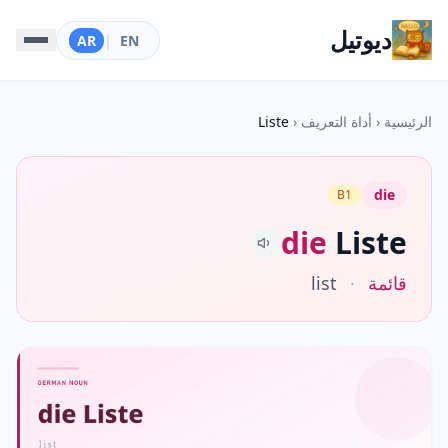
ديوتيل
AR
|
EN
الرئيسية
‹
أداة التعريف
‹
Liste
die
B1
die
Liste
قائمة
·
list