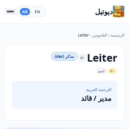
ديوتيل
AR
|
EN
الرئيسية
‹
القاموس
‹
Leiter
Leiter
مذكر (der)
B1
اسم
الترجمة العربية
مدير / قائد