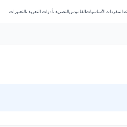
عد
المفردات
الأساسيات
القاموس
التصريف
أدوات التعريف
التعبيرات