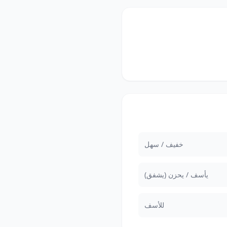
خفيف / سهل
يأسف / يحزن (يشفق)
للأسف