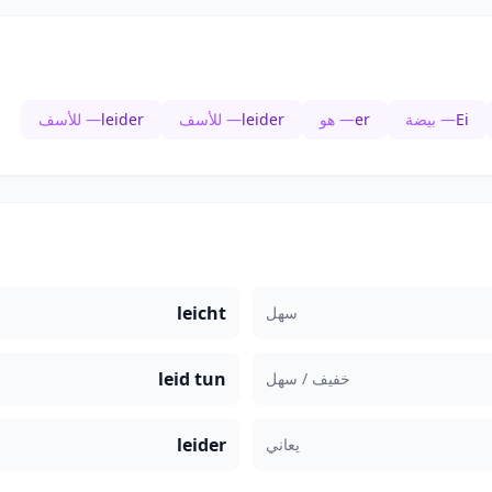
Ei
— بيضة
er
— هو
leider
— للأسف
leider
— للأسف
leicht
سهل
leid tun
خفيف / سهل
leider
يعاني