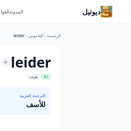
ديوتيل
المدونة
القوا
الرئيسية
‹
القاموس
‹
leider
leider
A1
ظرف
الترجمة العربية
للأسف