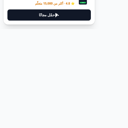
⭐ 4.8 · أكثر من 15,000 متعلّم
حمّل مجانًا
ديوتيل
ديوتيل هي منصة لتعلم اللغة الألمانية مصممة لمساعدتك على إتقان اللغة
من خلال قصص غامرة وأدلة عملية.