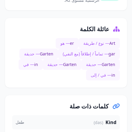
الرسمية مستوى A2.
عائلة الكلمة
Art
— نوع / طريقة
er
— هو
gar
— تماماً / إطلاقاً (مع النفي)
Garten
— حديقة
Garten
— حديقة
Garten
— حديقة
in
— في
in
— في / إلى
كلمات ذات صلة
Kind
طفل
(das)